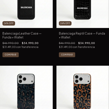
26
%
OFF
26
%
OFF
Balenciaga Leather Case —
Balenciaga Reptil Case — Funda
Funda + Wallet
+ Wallet
$46.990,00
$34.990,00
$46.990,00
$34.990,00
$31.491,00
con
Transferencia
$31.491,00
con
Transferencia
COMPRAR
COMPRAR