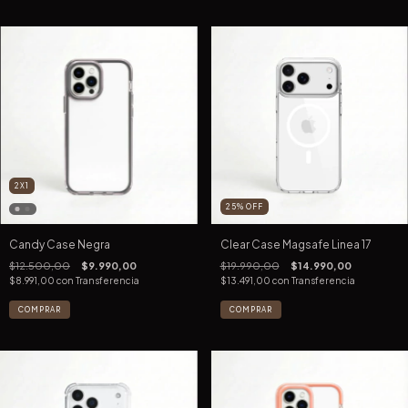
2X1
25
%
OFF
Candy Case Negra
Clear Case Magsafe Linea 17
$12.500,00
$9.990,00
$19.990,00
$14.990,00
$8.991,00
con
Transferencia
$13.491,00
con
Transferencia
COMPRAR
COMPRAR