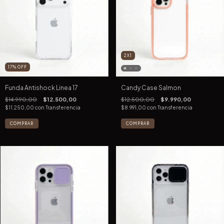
2X1
17
%
OFF
Funda Antishock Linea 17
Candy Case Salmon
$14.990,00
$12.500,00
$12.500,00
$9.990,00
$11.250,00
con
Transferencia
$8.991,00
con
Transferencia
COMPRAR
COMPRAR