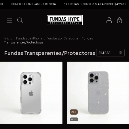
OFF CON TRANSFERENCIA
3 CUOTAS SIN INTERES A PARTIR DE $49.990
6 CUOTAS 
0
Inicio
.
Fundas de iPhone
.
Fundas por Categoría
.
Fundas
Transparentes/Protectoras
Fundas Transparentes/Protectoras
FILTRAR
2X1