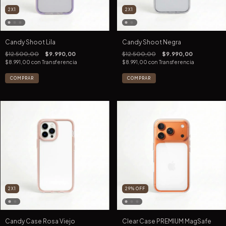
2X1
2X1
Candy Shoot Lila
Candy Shoot Negra
$12.500,00
$9.990,00
$12.500,00
$9.990,00
$8.991,00
con
Transferencia
$8.991,00
con
Transferencia
COMPRAR
COMPRAR
2X1
29
%
OFF
Candy Case Rosa Viejo
Clear Case PREMIUM MagSafe