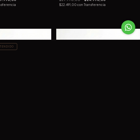
nsferencia
$22.491,00
con
Transferencia
TENDIDO
2X1
 Rosa
Miu Miu Case
2.990,00
$29.990,00
$22.990,00
ansferencia
$20.691,00
con
Transferencia