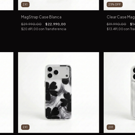
2X1
25
%
OFF
MagStrap Case Blanca
Clear Case Mag
$29.990,00
$22.990,00
$19.990,00
$1
$20.691,00
con
Transferencia
$13.491,00
con
Tra
2X1
2X1