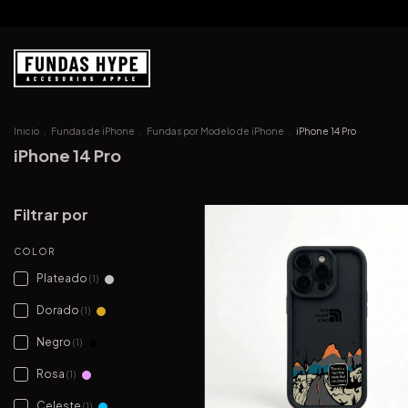
Inicio
.
Fundas de iPhone
.
Fundas por Modelo de iPhone
.
iPhone 14 Pro
iPhone 14 Pro
Filtrar por
COLOR
Plateado
(1)
Dorado
(1)
Negro
(1)
Rosa
(1)
Celeste
(1)