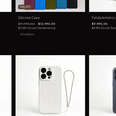
35
%
OFF
Silicone Case
Funda Antishoc
$19.990,00
$12.990,00
$9.990,00
$11.691,00
con
Transferencia
$8.991,00
con
Tra
20 colores