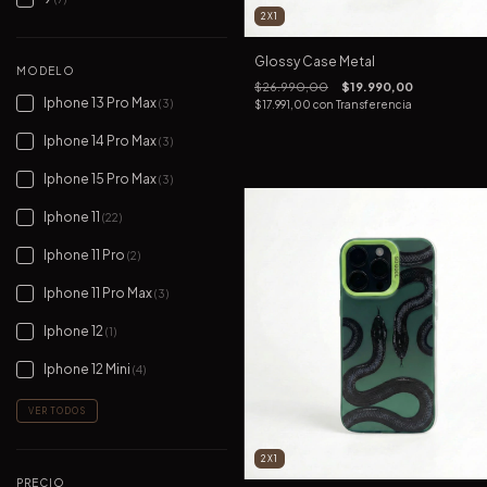
2X1
Glossy Case Metal
MODELO
$26.990,00
$19.990,00
Iphone 13 Pro Max
(3)
$17.991,00
con
Transferencia
Iphone 14 Pro Max
(3)
Iphone 15 Pro Max
(3)
Iphone 11
(22)
Iphone 11 Pro
(2)
Iphone 11 Pro Max
(3)
Iphone 12
(1)
Iphone 12 Mini
(4)
VER TODOS
2X1
PRECIO