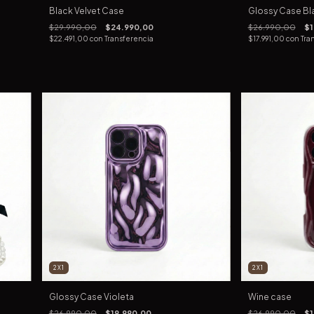
Black Velvet Case
Glossy Case B
$29.990,00
$24.990,00
$26.990,00
$1
$22.491,00
con
Transferencia
$17.991,00
con
Tra
2X1
2X1
Glossy Case Violeta
Wine case
$26.990,00
$19.990,00
$26.990,00
$1