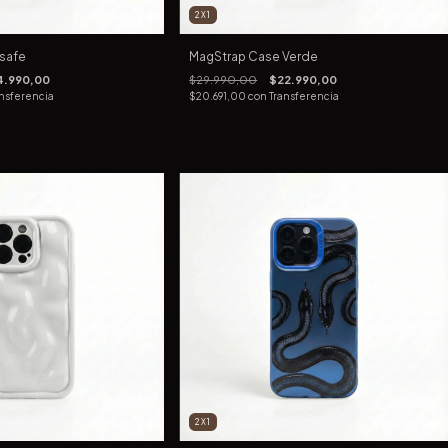
2X1
safe
MagStrap Case Verde
4.990,00
$29.990,00
$22.990,00
nsferencia
$20.691,00
con
Transferencia
2X1