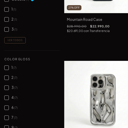
21
%
OFF
1
(1)
2
Mountain Road Case
(1)
$28.990,00
$22.990,00
3
(1)
$20.691,00
con
Transferencia
VER TODOS
COLOR GLOSS
1
(7)
2
(7)
3
(7)
4
(7)
6
(7)
7
(7)
9
(7)