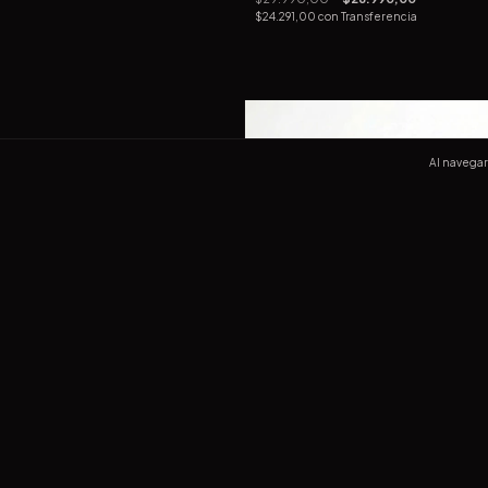
$24.291,00
con
Transferencia
Al navegar 
2X1
MagStrap Case Celeste
$29.990,00
$22.990,00
$20.691,00
con
Transferencia