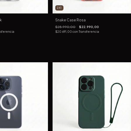
2X1
k
Snake Case Rosa
$28.990,00
$22.990,00
nsferencia
$20.691,00
con
Transferencia