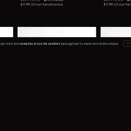
$17.991,00
con
Transferencia
$17.991,00
con
Tra
por este sitio
aceptás el uso de cookies
para agilizar tu experiencia de compra.
EN
17
%
OFF
2X1
Kate Spade Case Blanca
MagStrap Case
$29.990,00
$24.990,00
$29.990,00
$2
$22.491,00
con
Transferencia
$20.691,00
con
Tr