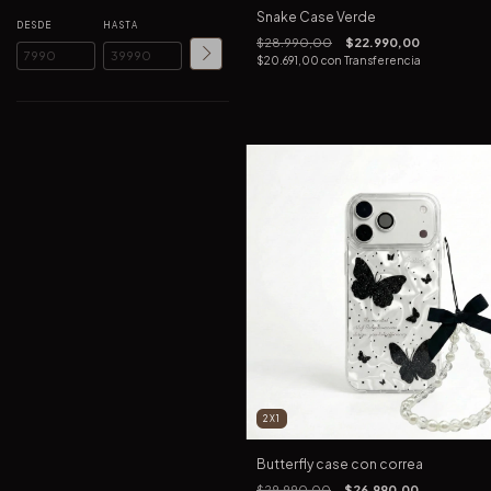
Snake Case Verde
DESDE
HASTA
$28.990,00
$22.990,00
$20.691,00
con
Transferencia
2X1
Butterfly case con correa
$29.990,00
$26.990,00