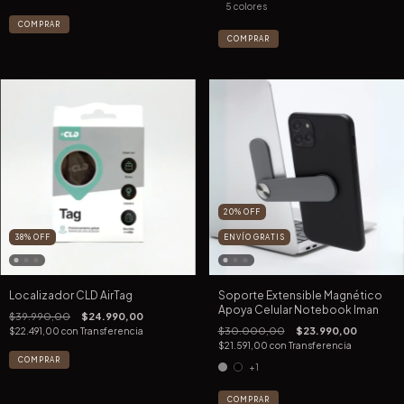
5 colores
COMPRAR
COMPRAR
20
%
OFF
38
%
OFF
ENVÍO GRATIS
Localizador CLD AirTag
Soporte Extensible Magnético
Apoya Celular Notebook Iman
$39.990,00
$24.990,00
$30.000,00
$23.990,00
$22.491,00
con
Transferencia
$21.591,00
con
Transferencia
+1
COMPRAR