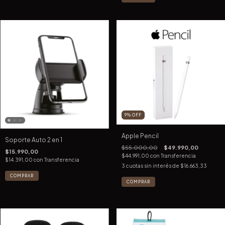
9
%
OFF
Apple Pencil
Soporte Auto 2 en 1
$55.000,00
$49.990,00
$15.990,00
$44.991,00
con
Transferencia
$14.391,00
con
Transferencia
3
cuotas sin interés de
$16.663,33