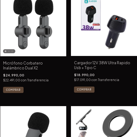
Cargador 12V 38W Ultra Rapido
Micrófono Corbatero
Usb + Tipo C
Inalámbrico Dual X2
$18.990,00
$24.990,00
$17.091,00
con
Transferencia
$22.491,00
con
Transferencia