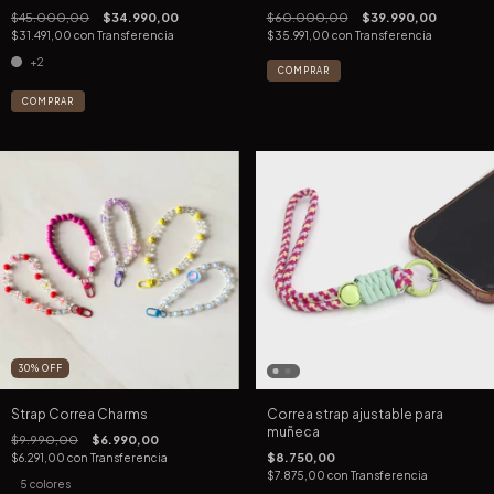
$45.000,00
$34.990,00
$60.000,00
$39.990,00
$31.491,00
con
Transferencia
$35.991,00
con
Transferencia
+2
COMPRAR
30
%
OFF
Strap Correa Charms
Correa strap ajustable para
muñeca
$9.990,00
$6.990,00
$8.750,00
$6.291,00
con
Transferencia
$7.875,00
con
Transferencia
5 colores