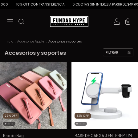
00
10% OFF CON TRANSFERENCIA
3 CUOTAS SIN INTERES A PARTIR DE $49.990
0
Inicio
.
Accesorios Apple
.
Accesorios y soportes
Accesorios y soportes
FILTRAR
22
%
OFF
33
%
OFF
Rhode Bag
BASE DE CARGA 3 EN 1 PREMIUM