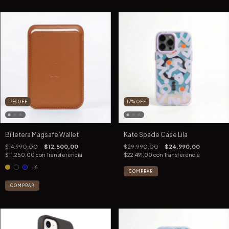
17
%
OFF
17
%
OFF
Billetera Magsafe Wallet
Kate Spade Case Lila
$14.990,00
$12.500,00
$29.990,00
$24.990,00
$11.250,00
con
Transferencia
$22.491,00
con
Transferencia
+6
COMPRAR
COMPRAR