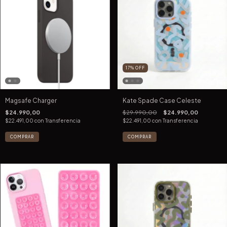
17
%
OFF
Magsafe Charger
Kate Spade Case Celeste
$24.990,00
$29.990,00
$24.990,00
$22.491,00
con
Transferencia
$22.491,00
con
Transferencia
COMPRAR