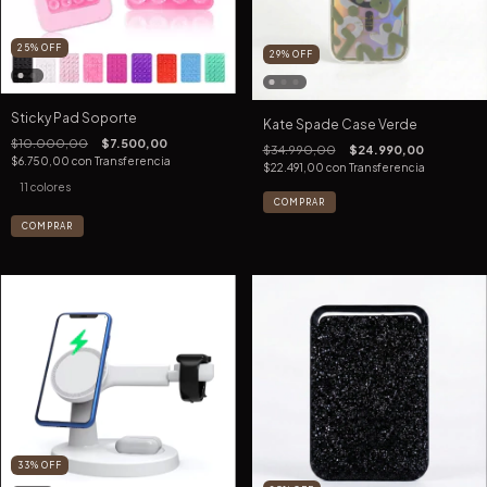
25
%
OFF
29
%
OFF
Sticky Pad Soporte
Kate Spade Case Verde
$10.000,00
$7.500,00
$34.990,00
$24.990,00
$6.750,00
con
Transferencia
$22.491,00
con
Transferencia
11 colores
COMPRAR
COMPRAR
33
%
OFF