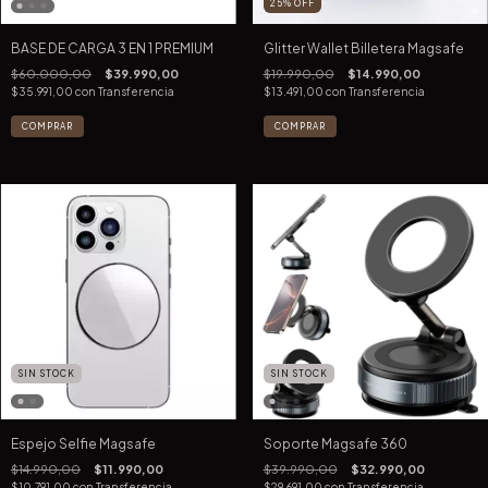
25
%
OFF
BASE DE CARGA 3 EN 1 PREMIUM
Glitter Wallet Billetera Magsafe
$60.000,00
$39.990,00
$19.990,00
$14.990,00
$35.991,00
con
Transferencia
$13.491,00
con
Transferencia
SIN STOCK
SIN STOCK
Espejo Selfie Magsafe
Soporte Magsafe 360
$14.990,00
$11.990,00
$39.990,00
$32.990,00
$10.791,00
con
Transferencia
$29.691,00
con
Transferencia