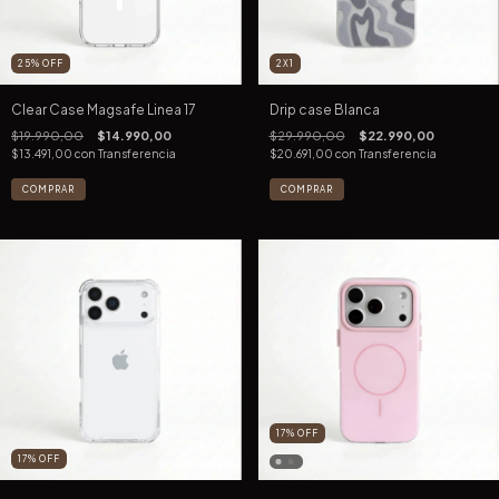
25
%
OFF
2X1
Clear Case Magsafe Linea 17
Drip case Blanca
$19.990,00
$14.990,00
$29.990,00
$22.990,00
$13.491,00
con
Transferencia
$20.691,00
con
Transferencia
COMPRAR
COMPRAR
17
%
OFF
17
%
OFF