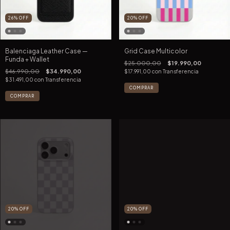
26
%
OFF
20
%
OFF
Balenciaga Leather Case —
Grid Case Multicolor
Funda + Wallet
$25.000,00
$19.990,00
$46.990,00
$34.990,00
$17.991,00
con
Transferencia
$31.491,00
con
Transferencia
COMPRAR
COMPRAR
20
%
OFF
20
%
OFF