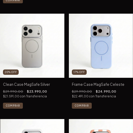
COMPRAR
20
%
OFF
17
%
OFF
Clean Case MagSafe Silver
Frame Case MagSafe Celeste
$29.990,00
$23.990,00
$29.990,00
$24.990,00
$21.591,00
con
Transferencia
$22.491,00
con
Transferencia
COMPRAR
COMPRAR