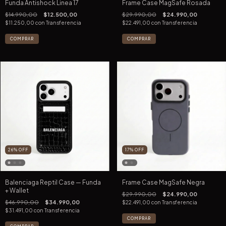
Funda Antishock Linea 17
Frame Case MagSafe Rosada
$14.990,00
$12.500,00
$29.990,00
$24.990,00
$11.250,00
con
Transferencia
$22.491,00
con
Transferencia
COMPRAR
COMPRAR
26
%
OFF
17
%
OFF
Balenciaga Reptil Case — Funda
Frame Case MagSafe Negra
+ Wallet
$29.990,00
$24.990,00
$46.990,00
$34.990,00
$22.491,00
con
Transferencia
$31.491,00
con
Transferencia
COMPRAR