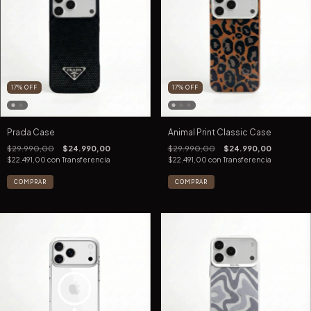
17
%
OFF
17
%
OFF
Prada Case
Animal Print Classic Case
$29.990,00
$24.990,00
$29.990,00
$24.990,00
$22.491,00
con
Transferencia
$22.491,00
con
Transferencia
COMPRAR
COMPRAR