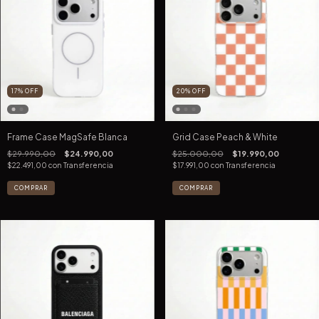
17
%
OFF
20
%
OFF
Frame Case MagSafe Blanca
Grid Case Peach & White
$29.990,00
$24.990,00
$25.000,00
$19.990,00
$22.491,00
con
Transferencia
$17.991,00
con
Transferencia
COMPRAR
COMPRAR